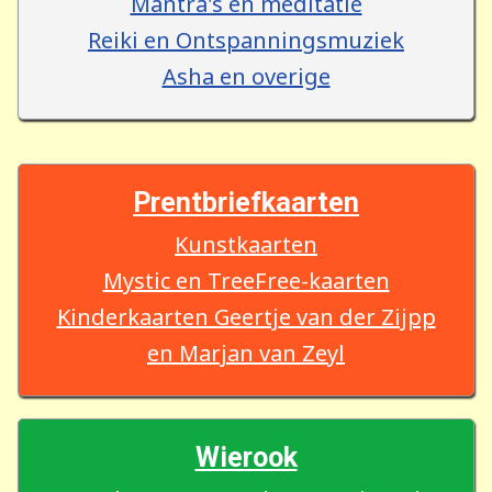
Mantra's en meditatie
Reiki en Ontspanningsmuziek
Asha en overige
Prentbriefkaarten
Kunstkaarten
Mystic en TreeFree-kaarten
Kinderkaarten Geertje van der Zijpp
en Marjan van Zeyl
Wierook