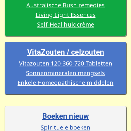
Australische Bush remedies
Living Light Essences
Self-Heal huidcrème
VitaZouten / celzouten
Vitazouten 120-360-720 Tabletten
Sonnenmineralen mengsels
Enkele Homeopathische middelen
Boeken nieuw
Spirituele boeken