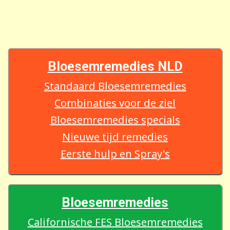
Bloesemremedies NLD
Standaard Bloesemremedies
Combinaties voor de ziel
Bloesemremedies specials
Nieuwe tijd remedies
Eerste hulp en Spray's
Bloesemremedies
Californische FES Bloesemremedies