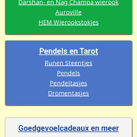
Darshan- en Nag Champa wierook
Auroville
HEM Wierookstokjes
Pendels en Tarot
Runen Steentjes
Pendels
Pendeltasjes
Dromentasjes
Goedgevoelcadeaux en meer