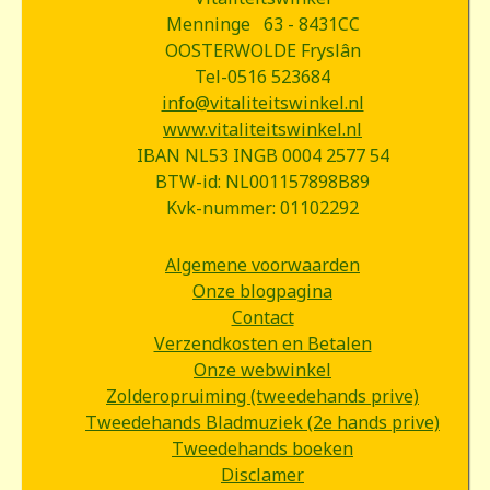
Menninge 63 - 8431CC
OOSTERWOLDE Fryslân
Tel-0516 523684
info@vitaliteitswinkel.nl
www.vitaliteitswinkel.nl
IBAN NL53 INGB 0004 2577 54
BTW-id: NL001157898B89
Kvk-nummer: 01102292
Algemene voorwaarden
Onze blogpagina
Contact
Verzendkosten en Betalen
Onze webwinkel
Zolderopruiming (tweedehands prive)
Tweedehands Bladmuziek (2e hands prive)
Tweedehands boeken
Disclamer