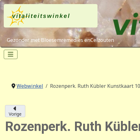
Gezonder met Bloesemremedies enCelzouten
Webwinkel
Rozenperk. Ruth Kübler Kunstkaart 1
Vorige
Rozenperk. Ruth Küble