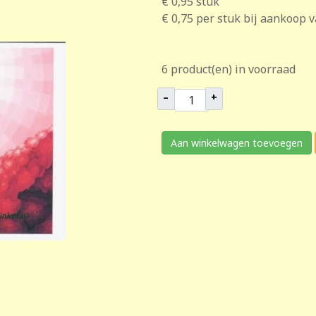
€ 0,95
stuk
€ 0,75
per stuk bij aankoop 
6 product(en) in voorraad
–
+
Aan winkelwagen toevoegen