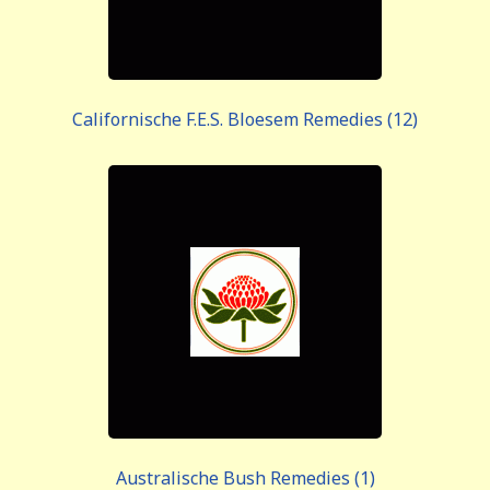
Californische F.E.S. Bloesem Remedies (12)
Australische Bush Remedies (1)