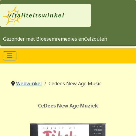
Gezonder met Bloesemremedies enCelzouten
Webwinkel
Cedees New Age Music
CeDees New Age Muziek