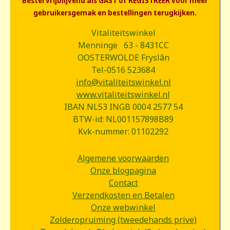
Bestel vrijblijvend als GAST of REGISTREER voor meer
gebruikersgemak en bestellingen terugkijken.
Vitaliteitswinkel
Menninge 63 - 8431CC
OOSTERWOLDE Fryslân
Tel-0516 523684
info@vitaliteitswinkel.nl
www.vitaliteitswinkel.nl
IBAN NL53 INGB 0004 2577 54
BTW-id: NL001157898B89
Kvk-nummer: 01102292
Algemene voorwaarden
Onze blogpagina
Contact
Verzendkosten en Betalen
Onze webwinkel
Zolderopruiming (tweedehands prive)