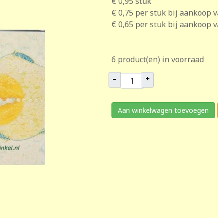
€ 0,95
stuk
€ 0,75
per stuk bij aankoop 
€ 0,65
per stuk bij aankoop 
6 product(en) in voorraad
–
+
Aan winkelwagen toevoegen