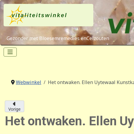
Gezonder met Bloesemremedies enCelzouten
Webwinkel
Het ontwaken. Ellen Uytewaal Kunstk
Vorige
Het ontwaken. Ellen U