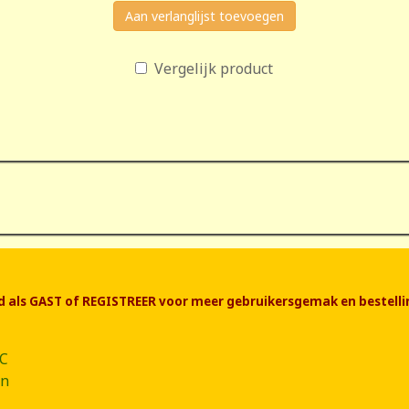
Aan verlanglijst toevoegen
Vergelijk product
end als GAST of REGISTREER voor meer gebruikersgemak en bestelli
CC
ân