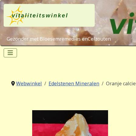
Gezonder met Bloesemremedies enCelzouten
Webwinkel
Edelstenen Mineralen
Oranje calcie