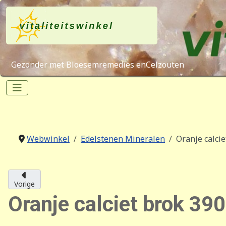
Gezonder met Bloesemremedies enCelzouten
Webwinkel
Edelstenen Mineralen
Oranje calci
Vorige
Oranje calciet brok 39