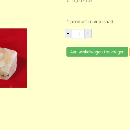
€ 11,00
stuk
1 product in voorraad
–
+
Aan winkelwagen toevoegen