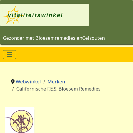
Gezonder met Bloesemremedies enCelzouten
Webwinkel
Merken
Californische F.E.S. Bloesem Remedies