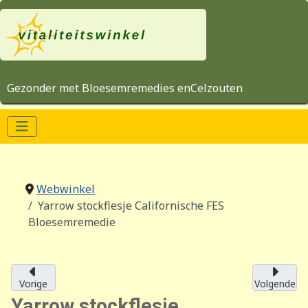
Gezonder met Bloesemremedies enCelzouten
Webwinkel
Yarrow stockflesje Californische FES
Bloesemremedie
Vorige
Volgende
Yarrow stockflesje