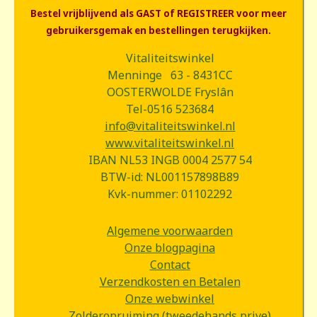
Bestel vrijblijvend als GAST of REGISTREER voor meer
gebruikersgemak en bestellingen terugkijken.
Vitaliteitswinkel
Menninge 63 - 8431CC
OOSTERWOLDE Fryslân
Tel-0516 523684
info@vitaliteitswinkel.nl
www.vitaliteitswinkel.nl
IBAN NL53 INGB 0004 2577 54
BTW-id: NL001157898B89
Kvk-nummer: 01102292
Algemene voorwaarden
Onze blogpagina
Contact
Verzendkosten en Betalen
Onze webwinkel
Zolderopruiming (tweedehands prive)