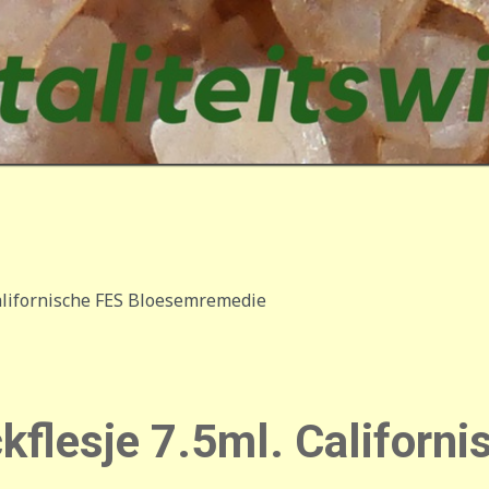
Californische FES Bloesemremedie
kflesje 7.5ml. Californi