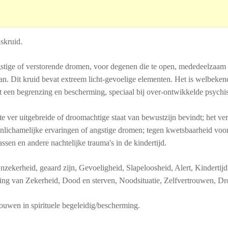
nskruid.
gstige of verstorende dromen, voor degenen die te open, mededeelzaam e
an. Dit kruid bevat extreem licht-gevoelige elementen. Het is welbeke
t een begrenzing en bescherming, speciaal bij over-ontwikkelde psychi
ver uitgebreide of droomachtige staat van bewustzijn bevindt; het vermo
enlichamelijke ervaringen of angstige dromen; tegen kwetsbaarheid voor
ssen en andere nachtelijke trauma's in de kindertijd.
zekerheid, geaard zijn, Gevoeligheid, Slapeloosheid, Alert, Kindertijd,
ng van Zekerheid, Dood en sterven, Noodsituatie, Zelfvertrouwen, Dr
rouwen in spirituele begeleidig/bescherming.