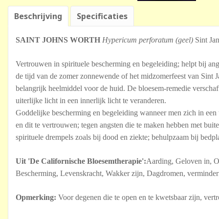
Beschrijving
Specificaties
SAINT JOHNS WORTH
Hypericum perforatum (geel)
Sint Ja
Vertrouwen in spirituele bescherming en begeleiding; helpt bij an
de tijd van de zomer zonnewende of het midzomerfeest van Sint J
belangrijk heelmiddel voor de huid. De bloesem-remedie verschaf
uiterlijke licht in een innerlijk licht te veranderen.
Goddelijke bescherming en begeleiding wanneer men zich in een te 
en dit te vertrouwen; tegen angsten die te maken hebben met buit
spirituele drempels zoals bij dood en ziekte; behulpzaam bij bedpla
Uit 'De Californische Bloesemtherapie':
Aarding, Geloven in, On
Bescherming, Levenskracht, Wakker zijn, Dagdromen, verminderi
Opmerking:
Voor degenen die te open en te kwetsbaar zijn, vert