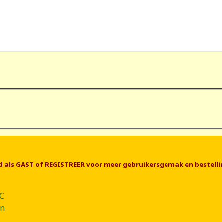
end als GAST of REGISTREER voor meer gebruikersgemak en bestelli
CC
ân