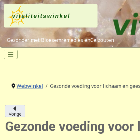
Gezonder met Bloesemremedies enCelzouten
Webwinkel
Gezonde voeding voor lichaam en geest
Vorige
Gezonde voeding voor l