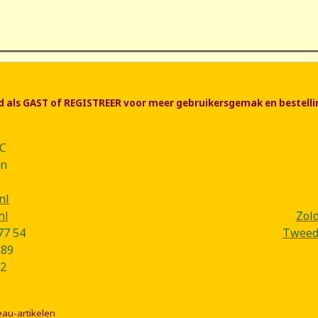
end als GAST of REGISTREER voor meer gebruikersgemak en bestelli
CC
ân
nl
nl
Zol
77 54
Tweede
B89
2
eau-artikelen