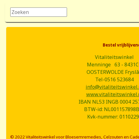
Zoeken...
Bestel vrijblijv
Vitaliteitswinkel
Menninge 63 - 8431
OOSTERWOLDE Frysl
Tel-0516 523684
info@vitaliteitswinkel.
www.vitaliteitswinkel.
IBAN NL53 INGB 0004 25
BTW-id: NL001157898
Kvk-nummer: 0110229
© 2022 Vitaliteitswinkel voor Bloesemremedies, Celzouten en Cad