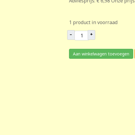
Adviesprijs:
€ 6,98
Onze prijs
1 product in voorraad
–
+
Aan winkelwagen toevoegen