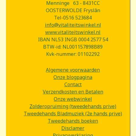
Menninge 63 - 8431CC
OOSTERWOLDE Fryslân
Tel-0516 523684
info@vitaliteitswinkel.nl
www.vitaliteitswinkel.nl
IBAN NL53 INGB 0004 2577 54
BTW-id: NL001157898B89
Kvk-nummer: 01102292
Algemene voorwaarden
Onze blogpagina
Contact
Verzendkosten en Betalen
Onze webwinkel
Zolderopruiming (tweedehands prive)
Tweedehands Bladmuziek (2e hands prive)
Tweedehands boeken
Disclamer
Privacyverklaring