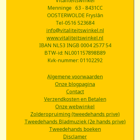
Vitaliteitswinkel
Menninge 63 - 8431CC
OOSTERWOLDE Fryslân
Tel-0516 523684
info@vitaliteitswinkel.nl
www.vitaliteitswinkel.nl
IBAN NL53 INGB 0004 2577 54
BTW-id: NL001157898B89
Kvk-nummer: 01102292
Algemene voorwaarden
Onze blogpagina
Contact
Verzendkosten en Betalen
Onze webwinkel
Zolderopruiming (tweedehands prive)
Tweedehands Bladmuziek (2e hands prive)
Tweedehands boeken
Disclamer