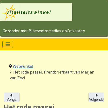
Gezonder met Bloesemremedies enCelzouten
Webwinkel
Het rode paasei, Prentbriefkaart van Marjan
van Zeyl
Vorige
Volgende
Het rode paasei,