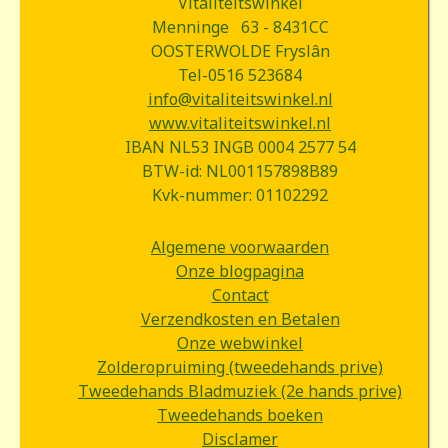
Vitaliteitswinkel
Menninge 63 - 8431CC
OOSTERWOLDE Fryslân
Tel-0516 523684
info@vitaliteitswinkel.nl
www.vitaliteitswinkel.nl
IBAN NL53 INGB 0004 2577 54
BTW-id: NL001157898B89
Kvk-nummer: 01102292
Algemene voorwaarden
Onze blogpagina
Contact
Verzendkosten en Betalen
Onze webwinkel
Zolderopruiming (tweedehands prive)
Tweedehands Bladmuziek (2e hands prive)
Tweedehands boeken
Disclamer