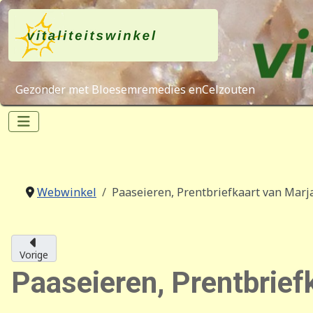
Gezonder met Bloesemremedies enCelzouten
Webwinkel
Paaseieren, Prentbriefkaart van Marj
Vorige
Paaseieren, Prentbrief