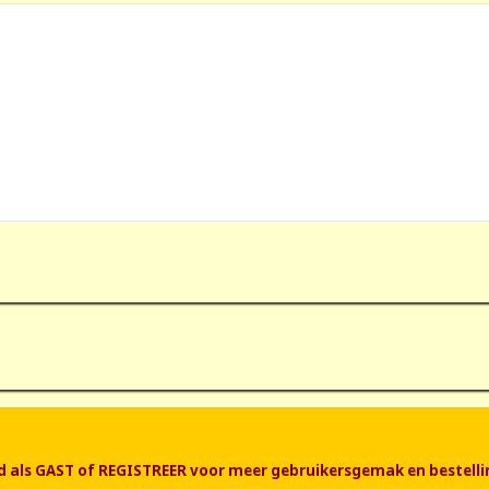
end als GAST of REGISTREER voor meer gebruikersgemak en bestelli