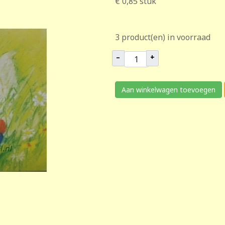
€ 0,85
stuk
3 product(en) in voorraad
–
+
Aan winkelwagen toevoegen