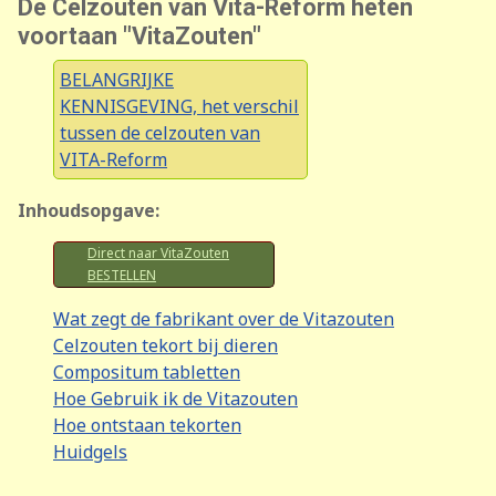
De Celzouten van Vita-Reform heten
voortaan "VitaZouten"
BELANGRIJKE
KENNISGEVING, het verschil
tussen de celzouten van
VITA-Reform
Inhoudsopgave:
Direct naar VitaZouten
BESTELLEN
Wat zegt de fabrikant over de Vitazouten
Celzouten tekort bij dieren
Compositum tabletten
Hoe Gebruik ik de Vitazouten
Hoe ontstaan tekorten
Huidgels