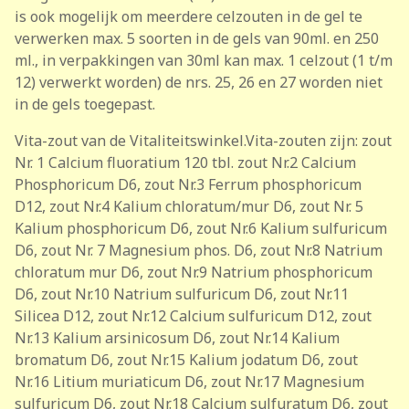
is ook mogelijk om meerdere celzouten in de gel te
verwerken max. 5 soorten in de gels van 90ml. en 250
ml., in verpakkingen van 30ml kan max. 1 celzout (1 t/m
12) verwerkt worden) de nrs. 25, 26 en 27 worden niet
in de gels toegepast.
Vita-zout van de Vitaliteitswinkel.Vita-zouten zijn: zout
Nr. 1 Calcium fluoratium 120 tbl. zout Nr.2 Calcium
Phosphoricum D6, zout Nr.3 Ferrum phosphoricum
D12, zout Nr.4 Kalium chloratum/mur D6, zout Nr. 5
Kalium phosphoricum D6, zout Nr.6 Kalium sulfuricum
D6, zout Nr. 7 Magnesium phos. D6, zout Nr.8 Natrium
chloratum mur D6, zout Nr.9 Natrium phosphoricum
D6, zout Nr.10 Natrium sulfuricum D6, zout Nr.11
Silicea D12, zout Nr.12 Calcium sulfuricum D12, zout
Nr.13 Kalium arsinicosum D6, zout Nr.14 Kalium
bromatum D6, zout Nr.15 Kalium jodatum D6, zout
Nr.16 Litium muriaticum D6, zout Nr.17 Magnesium
sulfuricum D6, zout Nr.18 Calcium sulfuratum D6, zout