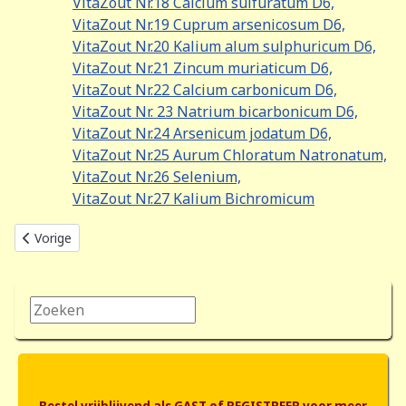
VitaZout Nr.18 Calcium sulfuratum D6,
VitaZout Nr.19 Cuprum arsenicosum D6,
VitaZout Nr.20 Kalium alum sulphuricum D6,
VitaZout Nr.21 Zincum muriaticum D6,
VitaZout Nr.22 Calcium carbonicum D6,
VitaZout Nr. 23 Natrium bicarbonicum D6,
VitaZout Nr.24 Arsenicum jodatum D6,
VitaZout Nr.25 Aurum Chloratum Natronatum,
VitaZout Nr.26 Selenium,
VitaZout Nr.27 Kalium Bichromicum
Vorig artikel: Selfheal-Huidcreme
Vorige
Zoeken...