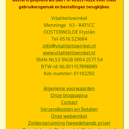
Bestel vrijblijvend als GAST of REGISTREER voor meer
gebruikersgemak en bestellingen terugkijken.
Vitaliteitswinkel
Menninge 63 - 8431CC
OOSTERWOLDE Fryslân
Tel-0516 523684
info@vitaliteitswinkel.nl
www.vitaliteitswinkel.nl
IBAN NL53 INGB 0004 2577 54
BTW-id: NL001157898B89
Kvk-nummer: 01102292
Algemene voorwaarden
Onze blogpagina
Contact
Verzendkosten en Betalen
Onze webwinkel
Zolderopruiming (tweedehands prive)