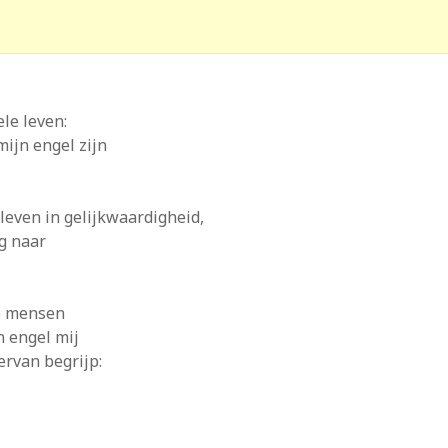
le leven:
ijn engel zijn
 leven in gelijkwaardigheid,
g naar
de mensen
n engel mij
ervan begrijp: