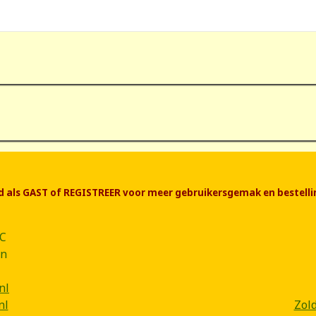
end als GAST of REGISTREER voor meer gebruikersgemak en bestelli
CC
ân
nl
nl
Zol