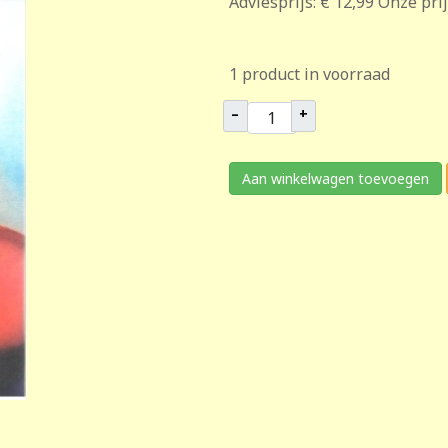
Adviesprijs:
€ 12,99
Onze prij
1 product in voorraad
–
+
Aan winkelwagen toevoegen