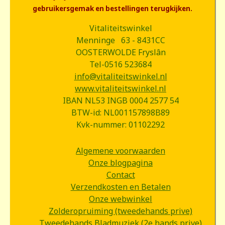
gebruikersgemak en bestellingen terugkijken.
Vitaliteitswinkel
Menninge 63 - 8431CC
OOSTERWOLDE Fryslân
Tel-0516 523684
info@vitaliteitswinkel.nl
www.vitaliteitswinkel.nl
IBAN NL53 INGB 0004 2577 54
BTW-id: NL001157898B89
Kvk-nummer: 01102292
Algemene voorwaarden
Onze blogpagina
Contact
Verzendkosten en Betalen
Onze webwinkel
Zolderopruiming (tweedehands prive)
Tweedehands Bladmuziek (2e hands prive)