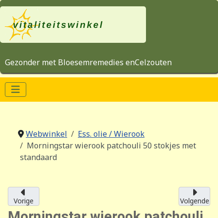
Gezonder met Bloesemremedies enCelzouten
Webwinkel
Ess. olie / Wierook
Morningstar wierook patchouli 50 stokjes met
standaard
Vorige
Volgende
Morningstar wierook patchouli