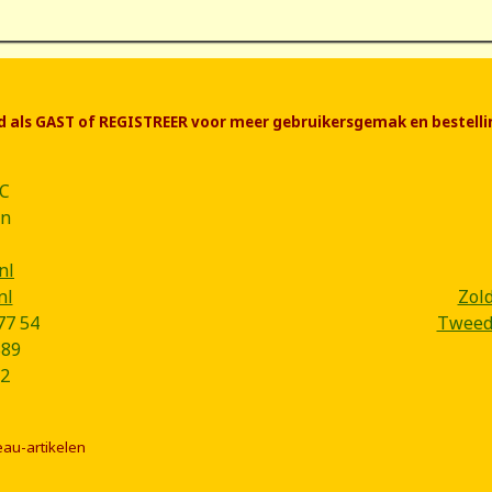
end als GAST of REGISTREER voor meer gebruikersgemak en bestelli
CC
ân
nl
nl
Zol
77 54
Tweede
B89
2
eau-artikelen