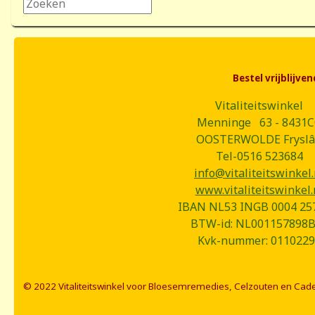
Zoeken...
Bestel vrijblijv
Vitaliteitswinkel
Menninge 63 - 8431
OOSTERWOLDE Frysl
Tel-0516 523684
info@vitaliteitswinkel.
www.vitaliteitswinkel.
IBAN NL53 INGB 0004 25
BTW-id: NL001157898
Kvk-nummer: 0110229
© 2022 Vitaliteitswinkel voor Bloesemremedies, Celzouten en Cad