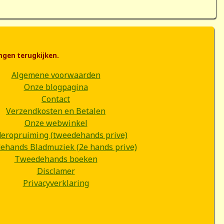
ngen terugkijken.
Algemene voorwaarden
Onze blogpagina
Contact
Verzendkosten en Betalen
Onze webwinkel
deropruiming (tweedehands prive)
hands Bladmuziek (2e hands prive)
Tweedehands boeken
Disclamer
Privacyverklaring