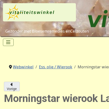
Gezonder met Bloesemremedies enCelzouten
Webwinkel
Ess. olie / Wierook
Morningstar wier
Vorige
Morningstar wierook L