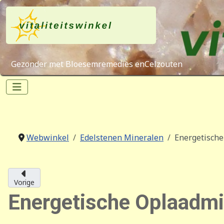
Gezonder met Bloesemremedies enCelzouten
Webwinkel
Edelstenen Mineralen
Energetische
Vorige
Energetische Oplaadmix