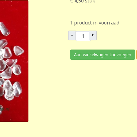
€ 4,50
stuk
1 product in voorraad
–
+
Aan winkelwagen toevoegen