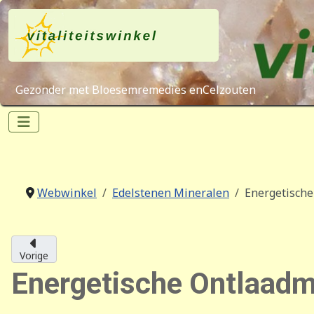
Gezonder met Bloesemremedies enCelzouten
Webwinkel
Edelstenen Mineralen
Energetische
Vorige
Energetische Ontlaadmi