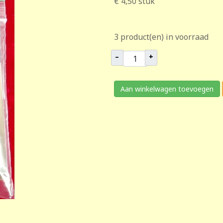
€ 4,50
stuk
3 product(en) in voorraad
–
+
Aan winkelwagen toevoegen