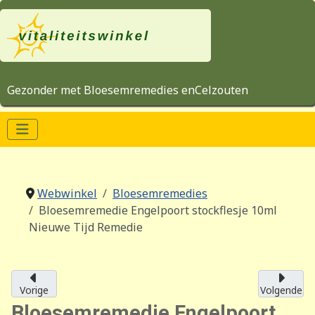
Gezonder met Bloesemremedies enCelzouten
Webwinkel
Bloesemremedies
Bloesemremedie Engelpoort stockflesje 10ml
Nieuwe Tijd Remedie
Vorige
Volgende
Bloesemremedie Engelpoort