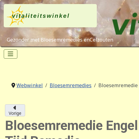
Gezonder met Bloesemremedies enCelzouten
Webwinkel
Bloesemremedies
Bloesemremedie E
Vorige
Bloesemremedie Engel 