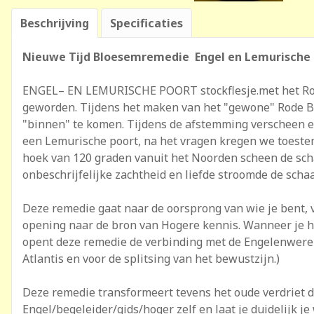
Beschrijving
Specificaties
Nieuwe Tijd Bloesemremedie Engel en Lemurische P
ENGEL– EN LEMURISCHE POORT stockflesje.met het Rode 
geworden. Tijdens het maken van het "gewone" Rode B
"binnen" te komen. Tijdens de afstemming verscheen er
een Lemurische poort, na het vragen kregen we toestem
hoek van 120 graden vanuit het Noorden scheen de schaa
onbeschrijfelijke zachtheid en liefde stroomde de schaa
Deze remedie gaat naar de oorsprong van wie je bent, 
opening naar de bron van Hogere kennis. Wanneer je het
opent deze remedie de verbinding met de Engelenwereld
Atlantis en voor de splitsing van het bewustzijn.)
Deze remedie transformeert tevens het oude verdriet da
Engel/begeleider/gids/hoger zelf en laat je duidelijk je