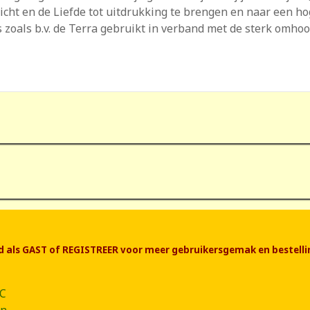
cht en de Liefde tot uitdrukking te brengen en naar een hoge
s zoals b.v. de Terra gebruikt in verband met de sterk omh
end als GAST of REGISTREER voor meer gebruikersgemak en bestelli
CC