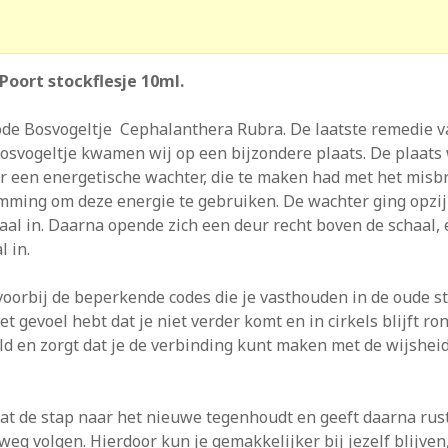
oort stockflesje 10ml.
Bosvogeltje Cephalanthera Rubra. De laatste remedie van 
osvogeltje kwamen wij op een bijzondere plaats. De plaat
 een energetische wachter, die te maken had met het misbr
ming om deze energie te gebruiken. De wachter ging opzij 
l in. Daarna opende zich een deur recht boven de schaal, ee
l in.
voorbij de beperkende codes die je vasthouden in de oude s
 gevoel hebt dat je niet verder komt en in cirkels blijft 
 en zorgt dat je de verbinding kunt maken met de wijsheid 
t de stap naar het nieuwe tegenhoudt en geeft daarna rust 
 weg volgen. Hierdoor kun je gemakkelijker bij jezelf blijve