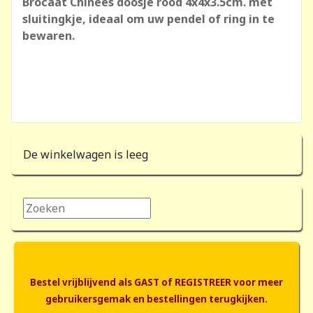
Brocaat Chinees doosje rood 4x4x3.5cm. met
sluitingkje, ideaal om uw pendel of ring in te
bewaren.
De winkelwagen is leeg
Zoeken...
Bestel vrijblijvend als GAST of REGISTREER voor meer
gebruikersgemak en bestellingen terugkijken.