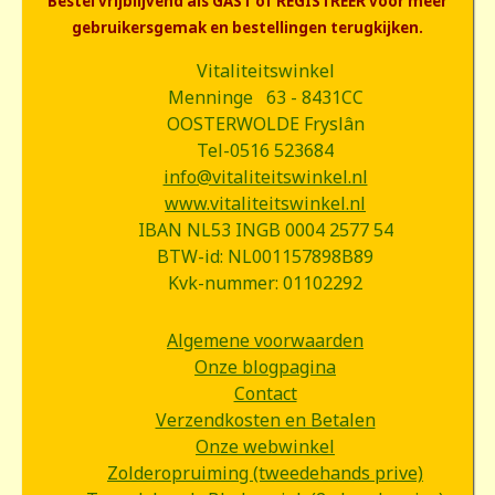
Bestel vrijblijvend als GAST of REGISTREER voor meer
gebruikersgemak en bestellingen terugkijken.
Vitaliteitswinkel
Menninge 63 - 8431CC
OOSTERWOLDE Fryslân
Tel-0516 523684
info@vitaliteitswinkel.nl
www.vitaliteitswinkel.nl
IBAN NL53 INGB 0004 2577 54
BTW-id: NL001157898B89
Kvk-nummer: 01102292
Algemene voorwaarden
Onze blogpagina
Contact
Verzendkosten en Betalen
Onze webwinkel
Zolderopruiming (tweedehands prive)