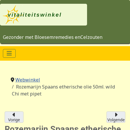
Gezonder met Bloesemremedies enCelzouten
Webwinkel
Rozemarijn Spaans etherische olie 50ml. wild
Chi met pipet
Vorige
Volgende
Rozemarijn Spaans etherische