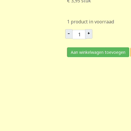
€ 3,95
stuk
1 product in voorraad
–
+
Aan winkelwagen toevoegen