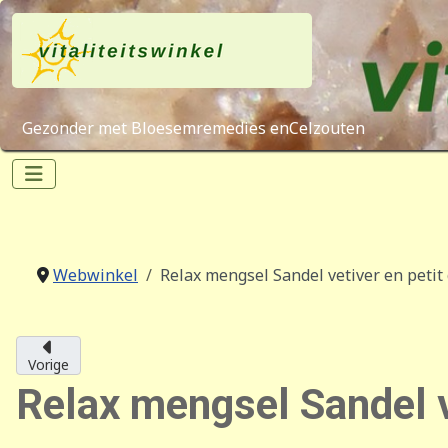
Gezonder met Bloesemremedies enCelzouten
Webwinkel
Relax mengsel Sandel vetiver en petit
Vorige
Relax mengsel Sandel v