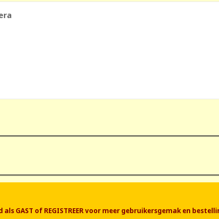
era
end als GAST of REGISTREER voor meer gebruikersgemak en bestelli