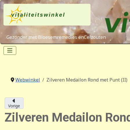
Gezonder met Bloesemremedies enCelzouten
Webwinkel
Zilveren Medailon Rond met Punt (II)
Vorige
Zilveren Medailon Rond