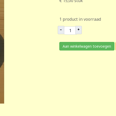
€ 15,00
stuk
1 product in voorraad
–
+
Aan winkelwagen toevoegen