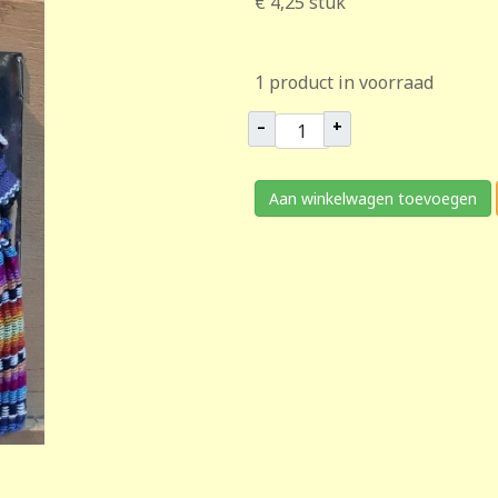
€ 4,25
stuk
1 product in voorraad
–
+
Aan winkelwagen toevoegen