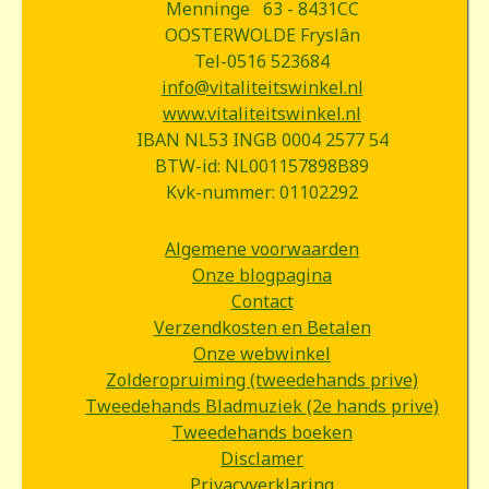
Menninge 63 - 8431CC
OOSTERWOLDE Fryslân
Tel-0516 523684
info@vitaliteitswinkel.nl
www.vitaliteitswinkel.nl
IBAN NL53 INGB 0004 2577 54
BTW-id: NL001157898B89
Kvk-nummer: 01102292
Algemene voorwaarden
Onze blogpagina
Contact
Verzendkosten en Betalen
Onze webwinkel
Zolderopruiming (tweedehands prive)
Tweedehands Bladmuziek (2e hands prive)
Tweedehands boeken
Disclamer
Privacyverklaring