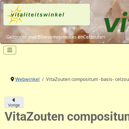
Gezonder met Bloesemremedies enCelzouten
Webwinkel
VitaZouten compositum -basis- celzout
Vorige
VitaZouten compositum 