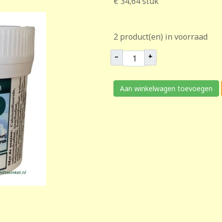
€ 34,64
stuk
2 product(en) in voorraad
–
+
Aan winkelwagen toevoegen