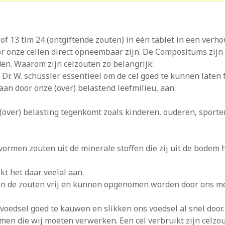
f 13 tlm 24 (ontgiftende zouten) in één tablet in een verho
r onze cellen direct opneembaar zijn. De Compositums zijn 
en. Waarom zijn celzouten zo belangrijk:
 Dr. W. schüssler essentieel om de cel goed te kunnen laten 
aan door onze (over) belastend leefmilieu, aan.
 (over) belasting tegenkomt zoals kinderen, ouderen, sporte
 vormen zouten uit de minerale stoffen die zij uit de bode
kt het daar veelal aan.
en de zouten vrij en kunnen opge­nomen worden door ons mo
 voedsel goed te kauwen en slikken ons voedsel al snel door.
komen die wij moeten verwerken. Een cel verbruikt zijn celzo