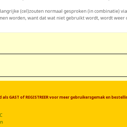
angrijke (cel)zouten normaal gesproken (in combinatie) v
men worden, want dat wat niet gebruikt wordt, wordt weer o
end als GAST of REGISTREER voor meer gebruikersgemak en bestelli
CC
ân