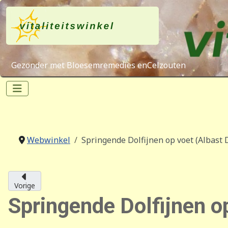
Gezonder met Bloesemremedies enCelzouten
Webwinkel
Springende Dolfijnen op voet (Albast
Vorige
Springende Dolfijnen o