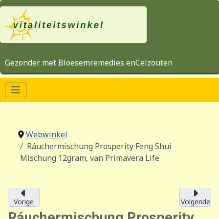
Gezonder met Bloesemremedies enCelzouten
Webwinkel
Ráuchermischung Prosperity Feng Shui
Mischung 12gram, van Primavera Life
Vorige
Volgende
Ráuchermischung Prosperity