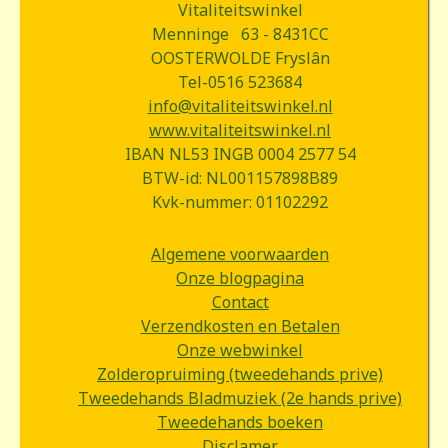
Vitaliteitswinkel
Menninge 63 - 8431CC
OOSTERWOLDE Fryslân
Tel-0516 523684
info@vitaliteitswinkel.nl
www.vitaliteitswinkel.nl
IBAN NL53 INGB 0004 2577 54
BTW-id: NL001157898B89
Kvk-nummer: 01102292
Algemene voorwaarden
Onze blogpagina
Contact
Verzendkosten en Betalen
Onze webwinkel
Zolderopruiming (tweedehands prive)
Tweedehands Bladmuziek (2e hands prive)
Tweedehands boeken
Disclamer