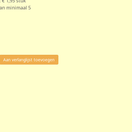
:
€ 1,95
stuk
van minimaal 5
Aan verlanglijst toevoegen