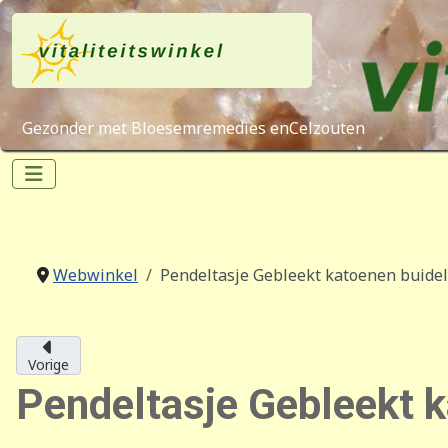
Gezonder met Bloesemremedies enCelzouten
Webwinkel
Pendeltasje Gebleekt katoenen buidelt
Vorige
Pendeltasje Gebleekt k