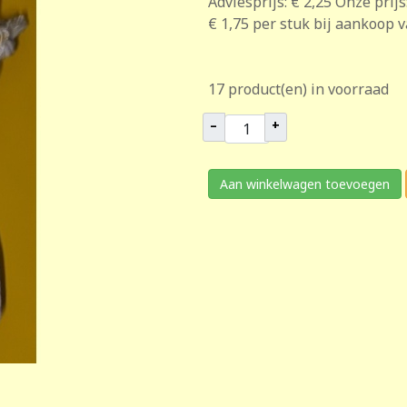
Adviesprijs:
€ 2,25
Onze prijs
€ 1,75
per stuk bij aankoop 
17 product(en) in voorraad
–
+
Aan winkelwagen toevoegen