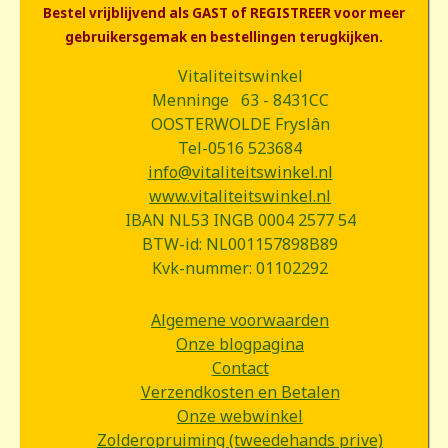
Bestel vrijblijvend als GAST of REGISTREER voor meer
gebruikersgemak en bestellingen terugkijken.
Vitaliteitswinkel
Menninge 63 - 8431CC
OOSTERWOLDE Fryslân
Tel-0516 523684
info@vitaliteitswinkel.nl
www.vitaliteitswinkel.nl
IBAN NL53 INGB 0004 2577 54
BTW-id: NL001157898B89
Kvk-nummer: 01102292
Algemene voorwaarden
Onze blogpagina
Contact
Verzendkosten en Betalen
Onze webwinkel
Zolderopruiming (tweedehands prive)