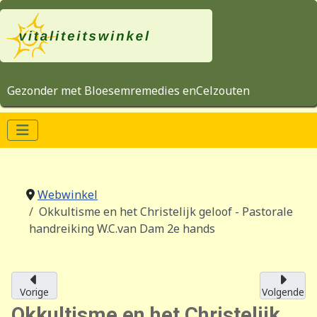
Gezonder met Bloesemremedies enCelzouten
Webwinkel
Okkultisme en het Christelijk geloof - Pastorale
handreiking W.C.van Dam 2e hands
Vorige
Volgende
Okkultisme en het Christelijk