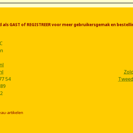
end als GAST of REGISTREER voor meer gebruikersgemak en bestelli
CC
ân
nl
nl
Zol
77 54
Tweede
B89
2
eau-artikelen