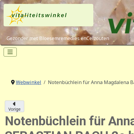
Gezonder met Bloesemremedies enCelzouten
Webwinkel
Notenbüchlein für Anna Magdalena B
Vorige
Notenbüchlein für Ann