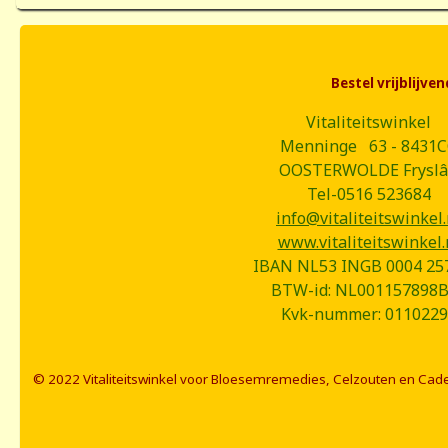
Bestel vrijblijv
Vitaliteitswinkel
Menninge 63 - 8431
OOSTERWOLDE Frysl
Tel-0516 523684
info@vitaliteitswinkel.
www.vitaliteitswinkel.
IBAN NL53 INGB 0004 25
BTW-id: NL001157898
Kvk-nummer: 0110229
© 2022 Vitaliteitswinkel voor Bloesemremedies, Celzouten en Cad