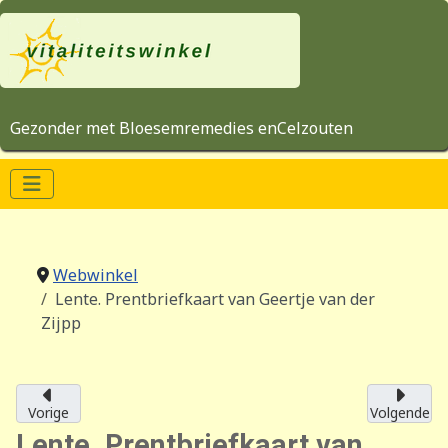
Gezonder met Bloesemremedies enCelzouten
Webwinkel
Lente. Prentbriefkaart van Geertje van der
Zijpp
Vorige
Volgende
Lente. Prentbriefkaart van