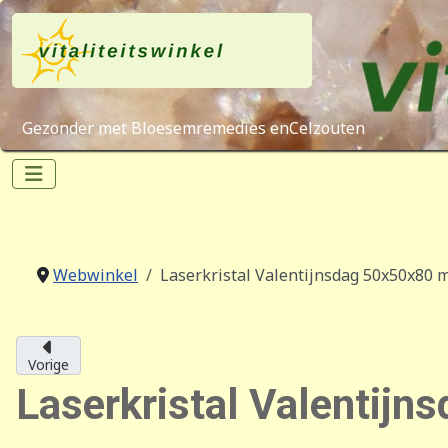
Gezonder met Bloesemremedies enCelzouten
Webwinkel
Laserkristal Valentijnsdag 50x50x80 m
Vorige
Laserkristal Valentijn