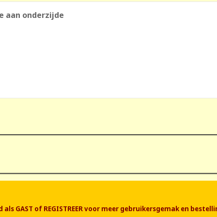
je aan onderzijde
end als GAST of REGISTREER voor meer gebruikersgemak en bestelli