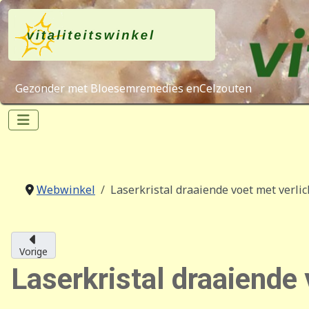
Gezonder met Bloesemremedies enCelzouten
Webwinkel
Laserkristal draaiende voet met verli
Vorige
Laserkristal draaiende 