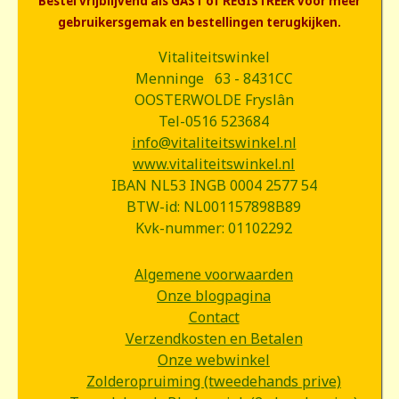
Bestel vrijblijvend als GAST of REGISTREER voor meer
gebruikersgemak en bestellingen terugkijken.
Vitaliteitswinkel
Menninge 63 - 8431CC
OOSTERWOLDE Fryslân
Tel-0516 523684
info@vitaliteitswinkel.nl
www.vitaliteitswinkel.nl
IBAN NL53 INGB 0004 2577 54
BTW-id: NL001157898B89
Kvk-nummer: 01102292
Algemene voorwaarden
Onze blogpagina
Contact
Verzendkosten en Betalen
Onze webwinkel
Zolderopruiming (tweedehands prive)