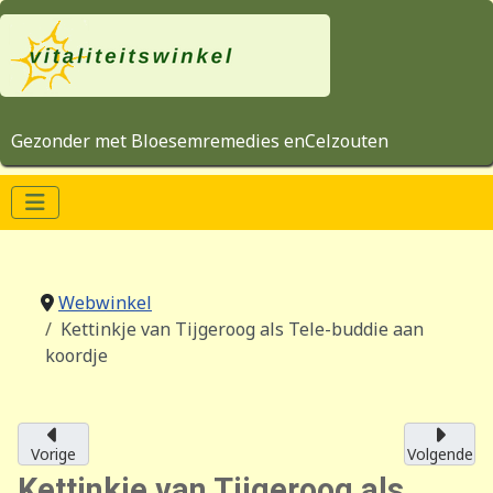
Gezonder met Bloesemremedies enCelzouten
Webwinkel
Kettinkje van Tijgeroog als Tele-buddie aan
koordje
Vorige
Volgende
Kettinkje van Tijgeroog als