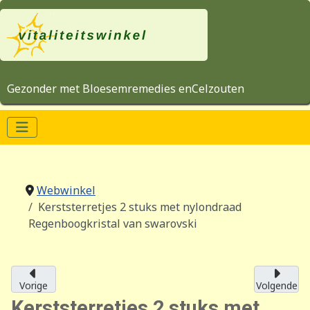
Gezonder met Bloesemremedies enCelzouten
Webwinkel
Kerststerretjes 2 stuks met nylondraad
Regenboogkristal van swarovski
Vorige
Volgende
Kerststerretjes 2 stuks met