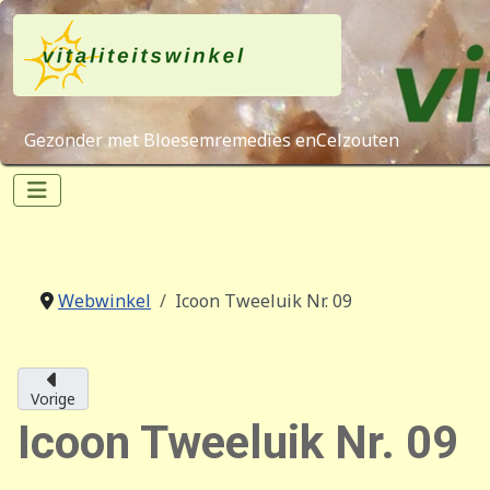
Gezonder met Bloesemremedies enCelzouten
Webwinkel
Icoon Tweeluik Nr. 09
Vorige
Icoon Tweeluik Nr. 09