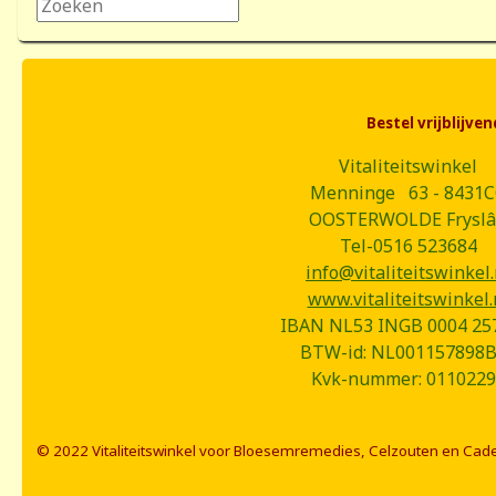
Zoeken...
Bestel vrijblijv
Vitaliteitswinkel
Menninge 63 - 8431
OOSTERWOLDE Frysl
Tel-0516 523684
info@vitaliteitswinkel.
www.vitaliteitswinkel.
IBAN NL53 INGB 0004 25
BTW-id: NL001157898
Kvk-nummer: 0110229
© 2022 Vitaliteitswinkel voor Bloesemremedies, Celzouten en Cad