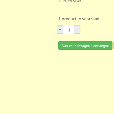
€ 19,95
stuk
1 product in voorraad
–
+
Aan winkelwagen toevoegen