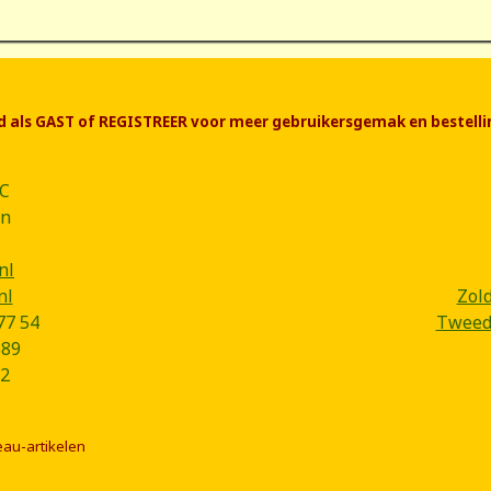
end als GAST of REGISTREER voor meer gebruikersgemak en bestelli
CC
ân
nl
nl
Zol
77 54
Tweede
B89
2
eau-artikelen