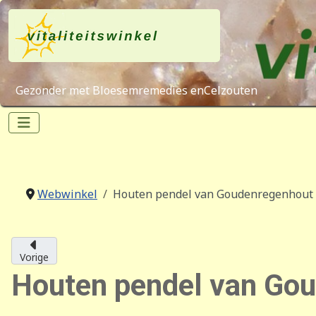
Gezonder met Bloesemremedies enCelzouten
Webwinkel
Houten pendel van Goudenregenhout 
Vorige
Houten pendel van Gou