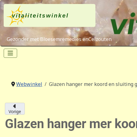
Gezonder met Bloesemremedies enCelzouten
Webwinkel
Glazen hanger mer koord en sluiting 
Vorige
Glazen hanger mer koor