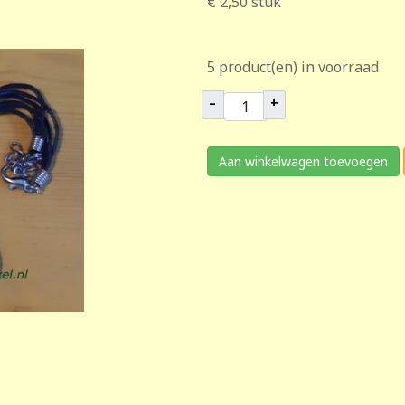
€ 2,50
stuk
5 product(en) in voorraad
–
+
Aan winkelwagen toevoegen