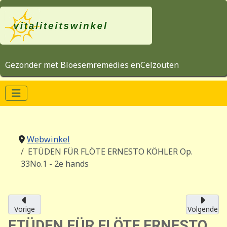
Gezonder met Bloesemremedies enCelzouten
Webwinkel
ETÜDEN FÜR FLÖTE ERNESTO KÖHLER Op.
33No.1 - 2e hands
Vorige
Volgende
ETÜDEN FÜR FLÖTE ERNESTO