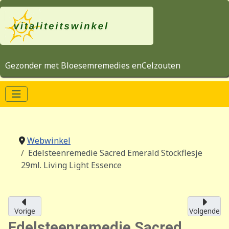
Gezonder met Bloesemremedies enCelzouten
Webwinkel
Edelsteenremedie Sacred Emerald Stockflesje
29ml. Living Light Essence
Vorige
Volgende
Edelsteenremedie Sacred