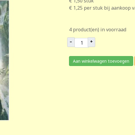
€ 1,50
stuk
€ 1,25
per stuk bij aankoop 
4 product(en) in voorraad
–
+
Aan winkelwagen toevoegen