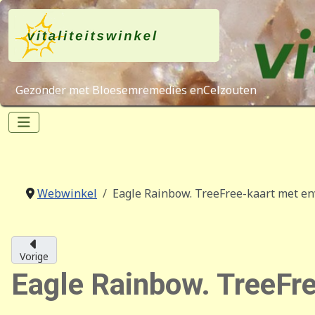
Gezonder met Bloesemremedies enCelzouten
Webwinkel
Eagle Rainbow. TreeFree-kaart met e
Vorige
Eagle Rainbow. TreeFr