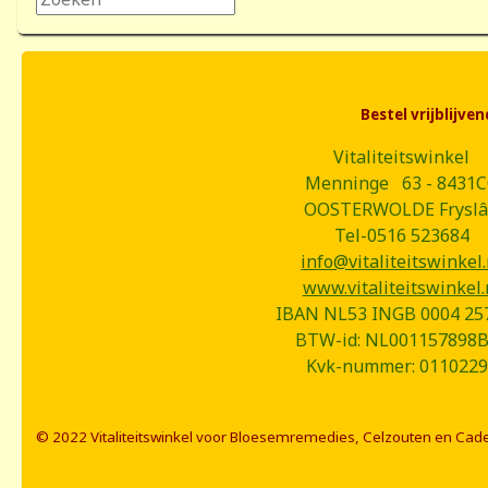
Bestel vrijblijv
Vitaliteitswinkel
Menninge 63 - 8431
OOSTERWOLDE Frysl
Tel-0516 523684
info@vitaliteitswinkel.
www.vitaliteitswinkel.
IBAN NL53 INGB 0004 25
BTW-id: NL001157898
Kvk-nummer: 0110229
© 2022 Vitaliteitswinkel voor Bloesemremedies, Celzouten en Cad