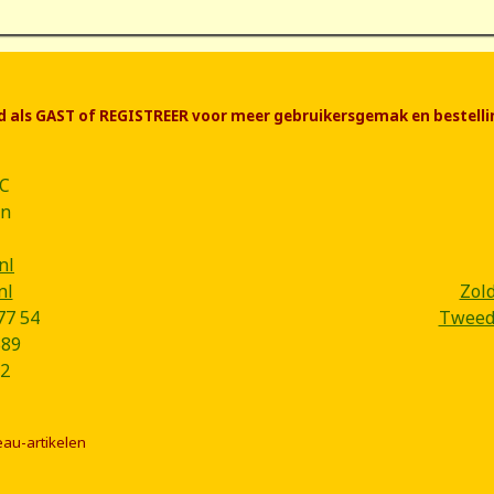
end als GAST of REGISTREER voor meer gebruikersgemak en bestelli
CC
ân
nl
nl
Zol
77 54
Tweede
B89
2
eau-artikelen